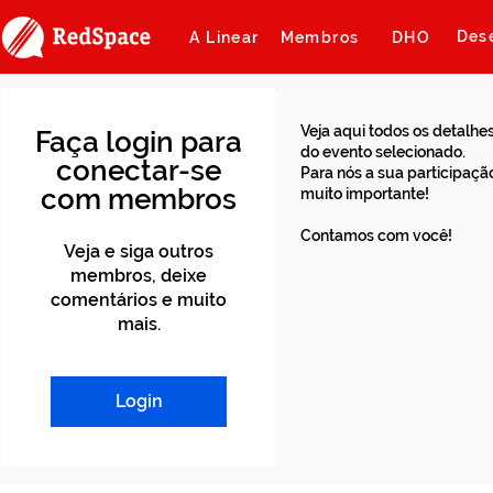
Des
A Linear
Membros
DHO
Veja aqui todos os detalhe
Faça login para
do evento selecionado.
conectar-se
Para nós a sua participaçã
com membros
muito importante!
Contamos com você!
Veja e siga outros
membros, deixe
comentários e muito
mais.
Login