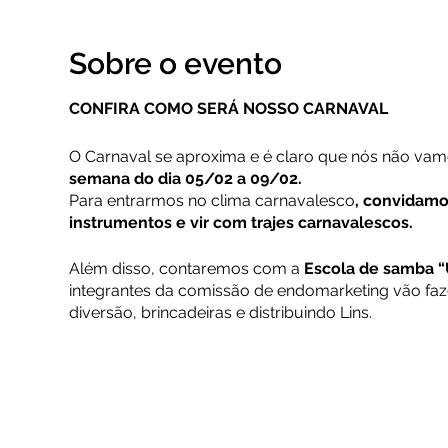
Sobre o evento
CONFIRA COMO SERÁ NOSSO CARNAVAL
O Carnaval se aproxima e é claro que nós não vamos
semana do dia 05/02 a 09/02.
Para entrarmos no clima carnavalesco
, convidamo
instrumentos e vir com trajes carnavalescos.
Além disso, contaremos com a
Escola de samba “
integrantes da comissão de endomarketing vão faze
diversão, brincadeiras e distribuindo Lins.
E para levar essa folia a todos que não podem es
para todos os colaboradores da Linear.
BLOQUINHO TEMÁTICO - AVALIAÇÃO DE DESEM