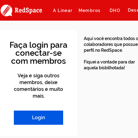
Des
A Linear
Membros
DHO
Aqui você encontra todos 
Faça login para
colaboradores que possu
perfil no RedSpace.
conectar-se
com membros
Fiquei a vontade para dar
aquela bisbilhotada!
Veja e siga outros
membros, deixe
comentários e muito
mais.
Login