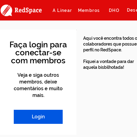
Des
A Linear
Membros
DHO
Aqui você encontra todos 
Faça login para
colaboradores que possu
perfil no RedSpace.
conectar-se
com membros
Fiquei a vontade para dar
aquela bisbilhotada!
Veja e siga outros
membros, deixe
comentários e muito
mais.
Login