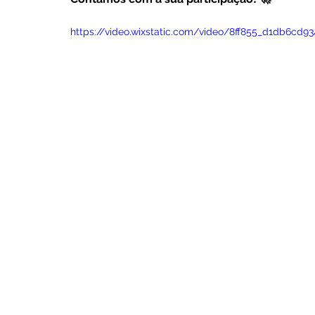
https://video.wixstatic.com/video/8ff855_d1db6c