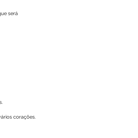
ue será 
s.
ários corações. 