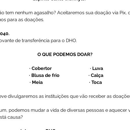
não tem nenhum agasalho? Aceitaremos sua doação via Pix, q
os para as doações. 
2040.
vante de transferência para o DHO.
    O QUE PODEMOS DOAR?
            · Cobertor                                 · Luva
            · Blusa de frio                         · Calça
           · Meia                                        · Toca
ve divulgaremos as instituições que vão receber as doaçõe
um, podemos mudar a vida de diversas pessoas e aquecer v
stá causa?