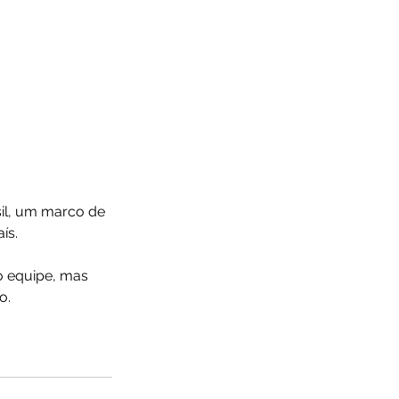
il, um marco de 
ís. 
o equipe, mas 
o.