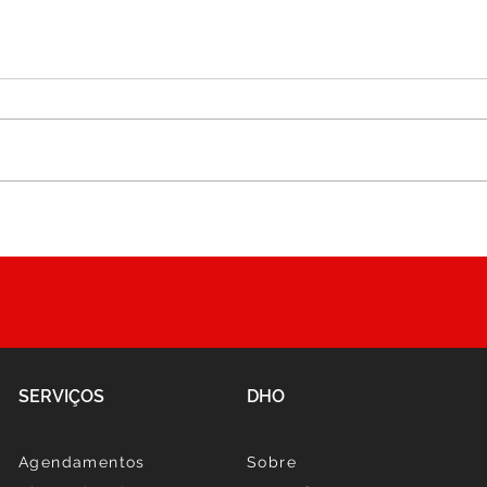
🎉 Lanche Surpresa do Mês!
Nova
🎉
Café
SERVIÇOS
DHO
Agendamentos
Sobre