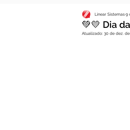
Linear Sistemas
9 
💚💛 Dia d
Atualizado:
30 de dez. de