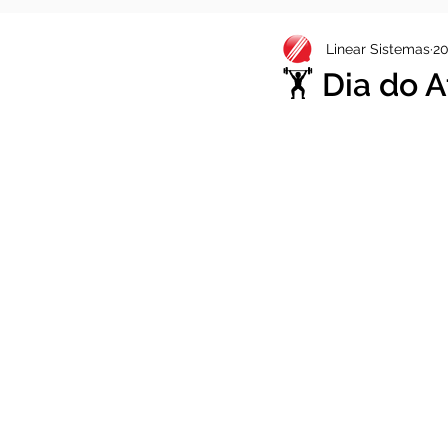
Linear Sistemas
20
🏋️ Dia do A