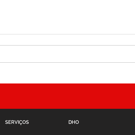
Série #SomosLinear —
Sema
Episódio 8
da S
pess
SERVIÇOS
DHO