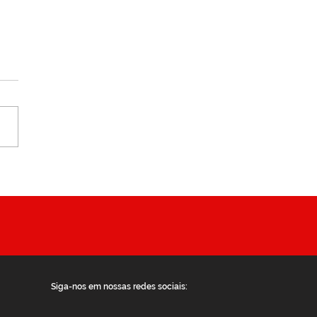
na da Saúde - Cuidar
aúde é cuidar das
oas 💙
Siga-nos em nossas redes sociais: