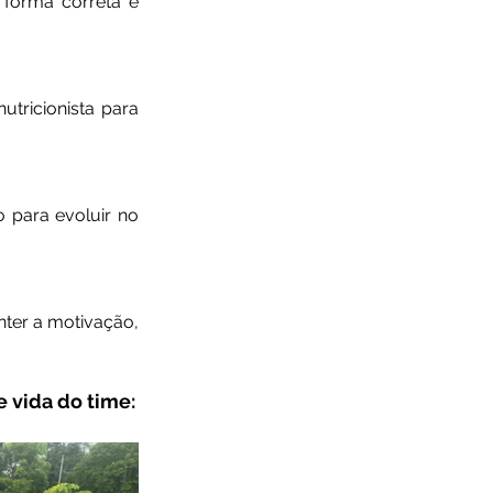
 forma correta e 
tricionista para 
 para evoluir no 
ter a motivação, 
 vida do time: