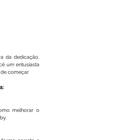
a da dedicação, 
cê um entusiasta 
 de começar.
a:
omo melhorar o 
by.