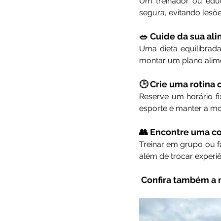
Um treinador ou educa
segura, evitando lesõe
🥗 Cuide da sua al
Uma dieta equilibrada
montar um plano alim
🕒 Crie uma rotina 
Reserve um horário fi
esporte e manter a mo
👥 Encontre uma 
Treinar em grupo ou f
além de trocar exper
Confira também a n