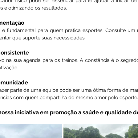
dor físico pode ser essencial para te ajudar a iniciar de
s e otimizando os resultados.
imentação
 é fundamental para quem pratica esportes. Consulte um nu
entar que suporte suas necessidades.
consistente
xo na sua agenda para os treinos. A constância é o segredo
tivação.
comunidade
azer parte de uma equipe pode ser uma ótima forma de man
iências com quem compartilha do mesmo amor pelo esporte.
ossa iniciativa em promoção a saúde e qualidade de