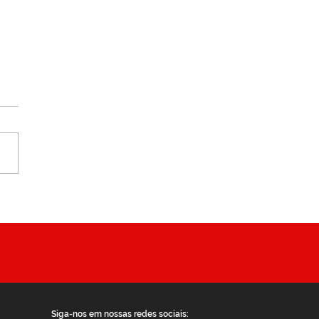
ço Masculino Linear:
ado, conversa e
gração
Siga-nos em nossas redes sociais: