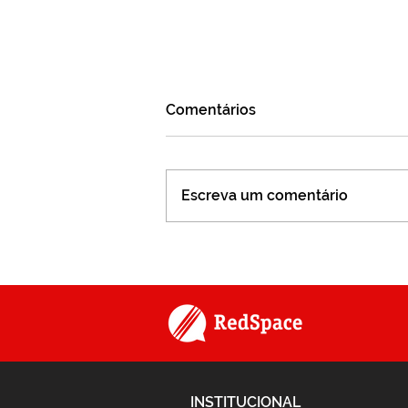
Comentários
Escreva um comentário
Série #SomosLinear -
Episódio 11
INSTITUCIONAL