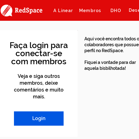
Des
A Linear
Membros
DHO
Aqui você encontra todos 
Faça login para
colaboradores que possu
perfil no RedSpace.
conectar-se
com membros
Fiquei a vontade para dar
aquela bisbilhotada!
Veja e siga outros
membros, deixe
comentários e muito
mais.
Login