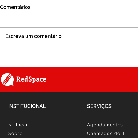
Comentários
Escreva um comentário
Série #SomosLinear -
Jornada da 
Episódio 11
Emocional
INSTITUCIONAL
SERVIÇOS
A Linear
Agendamentos
Sobre
Chamados de T.I