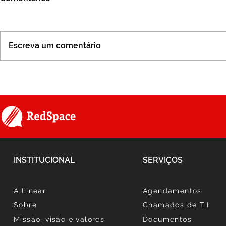
Escreva um comentário
Série #SomosLinear -
Espaço Masc
Episódio 11
cuidado, co
integração
INSTITUCIONAL
SERVIÇOS
A Linear
Agendamentos
Sobre
Chamados de T.I
Missão, visão e valores
Documentos