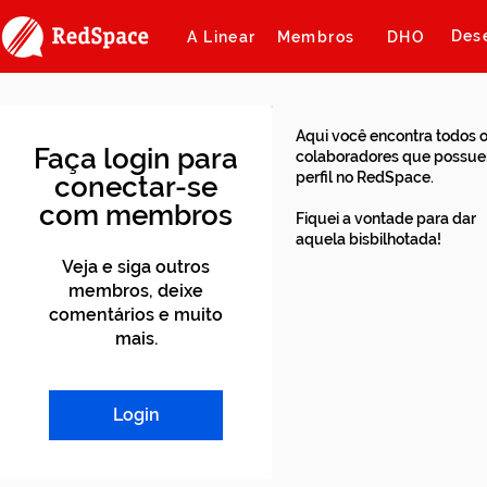
Des
A Linear
Membros
DHO
Aqui você encontra todos 
Faça login para
colaboradores que possu
perfil no RedSpace.
conectar-se
com membros
Fiquei a vontade para dar
aquela bisbilhotada!
Veja e siga outros
membros, deixe
comentários e muito
mais.
Login