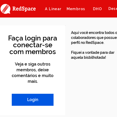
Des
A Linear
Membros
DHO
Aqui você encontra todos 
Faça login para
colaboradores que possu
perfil no RedSpace.
conectar-se
com membros
Fiquei a vontade para dar
aquela bisbilhotada!
Veja e siga outros
membros, deixe
comentários e muito
mais.
Login