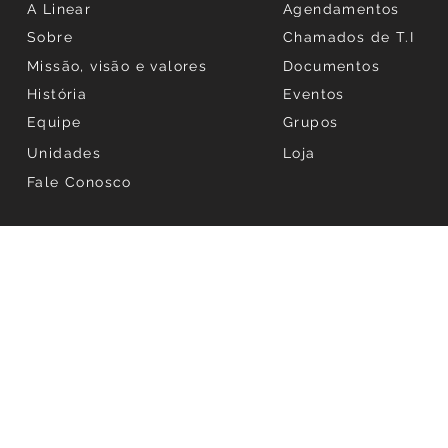
A Linear
Agendamentos
Sobre
Chamados de T.I
Missão, visão e valores
Documentos
História
Eventos
Equipe
Grupos
Unidades
Loja
Fale Conosco