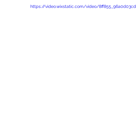
https://video.wixstatic.com/video/8ff855_96a0d03