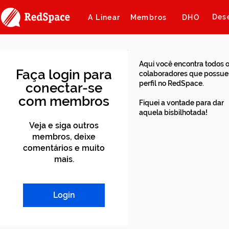
Des
A Linear
Membros
DHO
Aqui você encontra todos 
Faça login para
colaboradores que possu
perfil no RedSpace.
conectar-se
com membros
Fiquei a vontade para dar
aquela bisbilhotada!
Veja e siga outros
membros, deixe
comentários e muito
mais.
Login