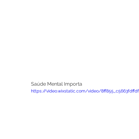
Saúde Mental Importa
https://video.wixstatic.com/video/8ff855_c5663fd