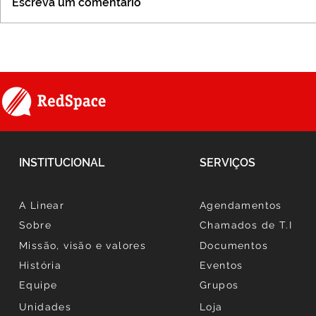
Escreva um comentário
Série #SomosLinear -
Projeto - M
Episódio 11
Tickets
INSTITUCIONAL
SERVIÇOS
A Linear
Agendamentos
Sobre
Chamados de T.I
Missão, visão e valores
Documentos
História
Eventos
Equipe
Grupos
Unidades
Loja