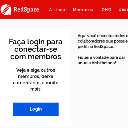
Des
A Linear
Membros
DHO
Aqui você encontra todos 
Faça login para
colaboradores que possu
perfil no RedSpace.
conectar-se
com membros
Fiquei a vontade para dar
aquela bisbilhotada!
Veja e siga outros
membros, deixe
comentários e muito
mais.
Login