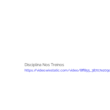
Disciplina Nos Treinos
https://video.wixstatic.com/video/8ff855_38707e2