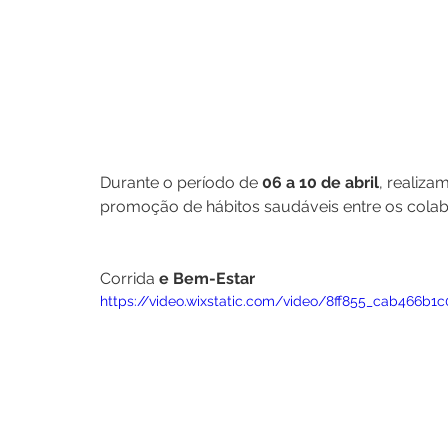
Durante o período de 
06 a 10 de abril
, realiza
promoção de hábitos saudáveis entre os cola
Corrida
 e Bem-Estar
https://video.wixstatic.com/video/8ff855_cab466