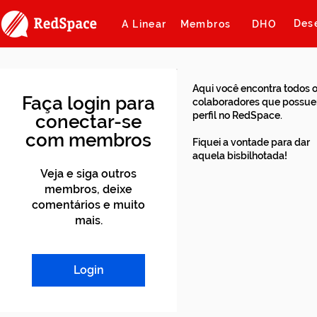
Des
A Linear
Membros
DHO
Aqui você encontra todos 
Faça login para
colaboradores que possu
perfil no RedSpace.
conectar-se
com membros
Fiquei a vontade para dar
aquela bisbilhotada!
Veja e siga outros
membros, deixe
comentários e muito
mais.
Login