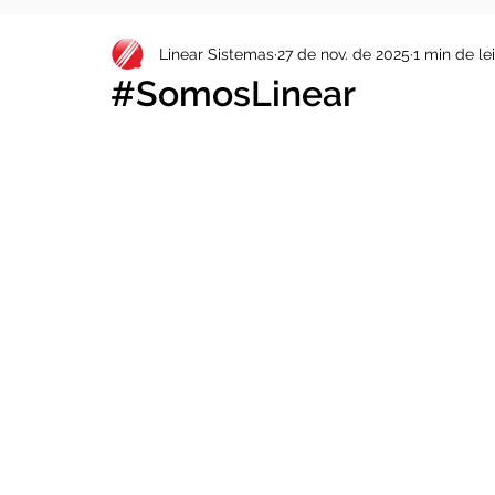
Linear Sistemas
27 de nov. de 2025
1 min de le
#SomosLinear