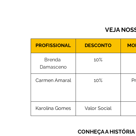
VEJA NOSS
PROFISSIONAL
DESCONTO
MO
Brenda 
10%
Damasceno
Carmen Amaral
10%
P
Karolina Gomes
Valor Social
CONHEÇA A HISTÓRIA