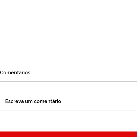
Comentários
Escreva um comentário
Jornada da Inteligência
Pesquisa de
Emocional
evolução, p
compromis