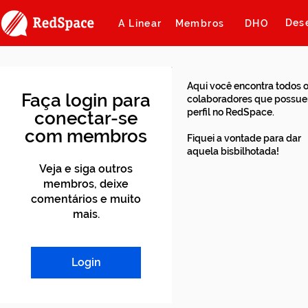
Des
A Linear
Membros
DHO
Aqui você encontra todos 
Faça login para
colaboradores que possu
perfil no RedSpace.
conectar-se
com membros
Fiquei a vontade para dar
aquela bisbilhotada!
Veja e siga outros
membros, deixe
comentários e muito
mais.
Login