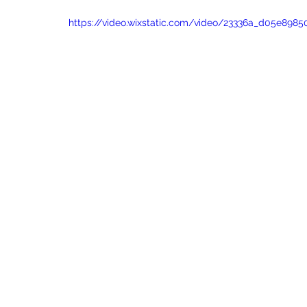
https://video.wixstatic.com/video/23336a_d05e89