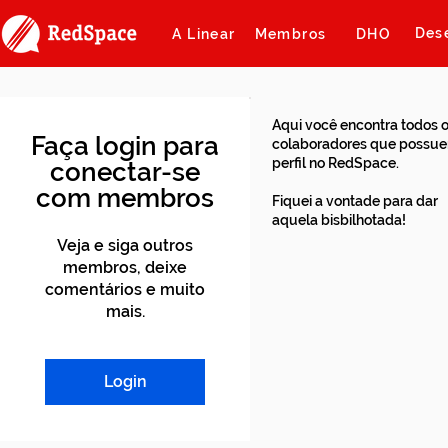
Des
A Linear
Membros
DHO
Aqui você encontra todos 
Faça login para
colaboradores que possu
perfil no RedSpace.
conectar-se
com membros
Fiquei a vontade para dar
aquela bisbilhotada!
Veja e siga outros
membros, deixe
comentários e muito
mais.
Login