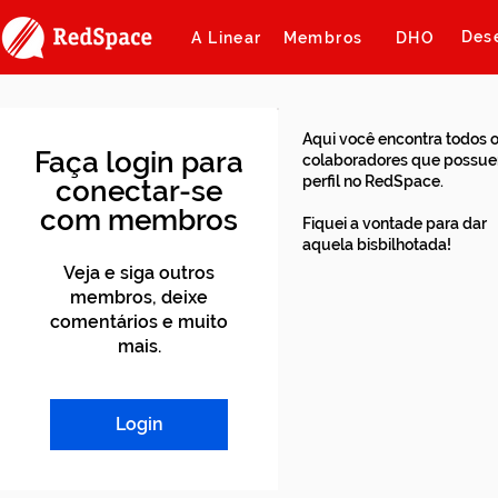
Des
A Linear
Membros
DHO
Aqui você encontra todos 
Faça login para
colaboradores que possu
perfil no RedSpace.
conectar-se
com membros
Fiquei a vontade para dar
aquela bisbilhotada!
Veja e siga outros
membros, deixe
comentários e muito
mais.
Login