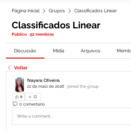
Página Inicial
Grupos
Classificados Linear
Classificados Linear
Público
·
92 membros
Discussão
Mídia
Arquivos
Memb
Voltar
Nayara Oliveira
21 de maio de 2026
·
joined the group.
0
0 comentário
Write a comment...