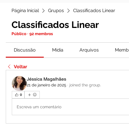
Página Inicial
Grupos
Classificados Linear
Classificados Linear
Público
·
92 membros
Discussão
Mídia
Arquivos
Memb
Voltar
Jéssica Magalhães
21 de janeiro de 2025
·
joined the group.
0
Escreva um comentário