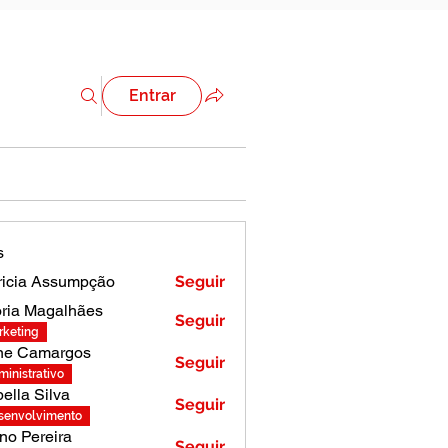
Entrar
s
ricia Assumpção
Seguir
ória Magalhães
Seguir
rketing
ne Camargos
Seguir
inistrativo
bella Silva
Seguir
senvolvimento
no Pereira
Seguir