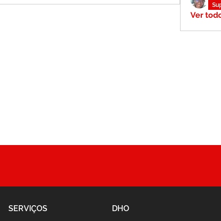
Su
Ver tod
SERVIÇOS
DHO