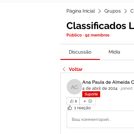
Página Inicial
Grupos
C
Classificados 
Público
·
92 membros
Discussão
Mídia
Voltar
Ana Paula de Almeida
4 de abril de 2024
·
joined
Ana Paula de Almeida 
Suporte
1
1 reação
Ваш комментарий...