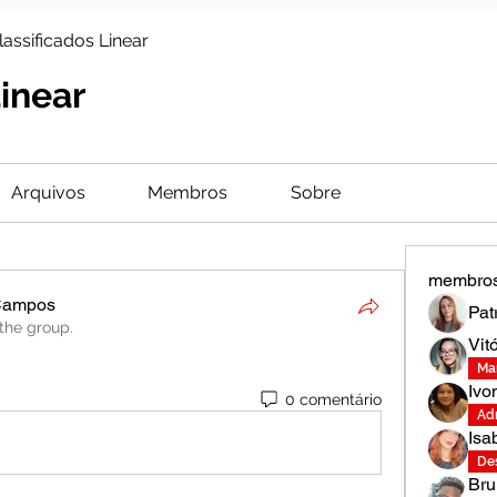
lassificados Linear
Linear
Arquivos
Membros
Sobre
membro
 Campos
Pat
 the group.
Campos
Vit
Ma
Ivo
0 comentário
Adm
Isa
De
Bru