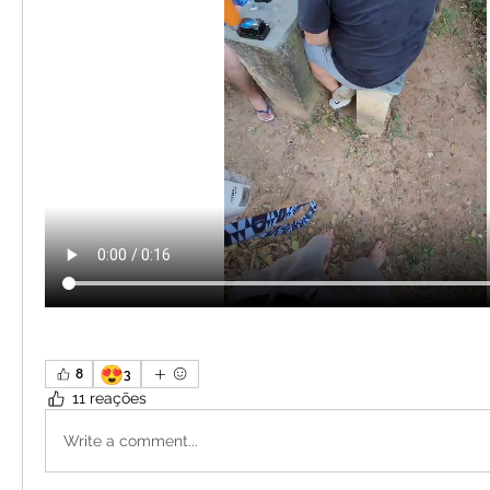
😍
8
3
11 reações
Write a comment...