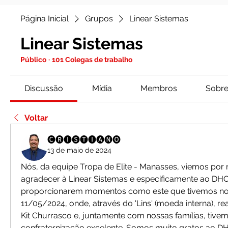
Página Inicial
Grupos
Linear Sistemas
Linear Sistemas
Público
·
101 Colegas de trabalho
Discussão
Mídia
Membros
Sobr
Voltar
🅒🅡🅘🅢🅣🅘🅐🅝🅞
13 de maio de 2024
Nós, da equipe Tropa de Elite - Manasses, viemos por m
agradecer à Linear Sistemas e especificamente ao DHO
proporcionarem momentos como este que tivemos no 
11/05/2024, onde, através do 'Lins' (moeda interna), re
Kit Churrasco e, juntamente com nossas famílias, tiv
confraternização excelente. Somos muito gratos ao DH