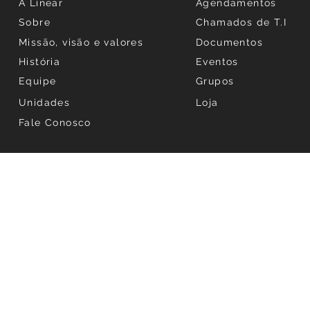
A Linear
Agendamentos
Sobre
Chamados de T.I
Missão, visão e valores
Documentos
História
Eventos
Equipe
Grupos
Unidades
Loja
Fale Conosco