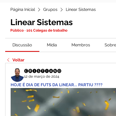
Página Inicial
Grupos
Linear Sistemas
Linear Sistemas
Público
·
101 Colegas de trabalho
Discussão
Mídia
Membros
Sobr
Voltar
🅒🅡🅘🅢🅣🅘🅐🅝🅞
12 de março de 2024
HOJE É DIA DE FUTS DA LINEAR... PARTIU ????