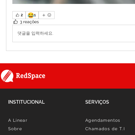
😂
2
1
3 reações
댓글을 입력하세요.
INSTITUCIONAL
SERVIÇOS
A Linear
Agendamentos
Sobre
Chamados de T.I